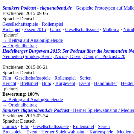
Smukers Podcast - cliquenabend.de
· Gespielte Prototypen auf Mall
Erschienen:
2015-09-06
Sprache:
Deutsch
Gesellschaftsspiele
·
Rollenspiel
Brettspiel
·
Essen 2015
·
Game
·
Gesellschaftsspiel
·
Mallorca
·
Nürn
[picture]
→ Beitrag auf AnalogSpieler.de
→ Originalbeitrag
Heidelberger Burgevent 2015: 5er Podcast über die kommenden Neu
Neuheiten (Smuker, Berna, Nicole, David, Danny) - Podcast #20
Erschienen:
2015-06-21
Sprache:
Deutsch
Film
·
Gesellschaftsspiele
·
Rollenspiel
·
Serien
Bericht
·
Brettspiel
·
Burg
·
Burgevent
·
Event
·
Handmuster
·
Heidel
[picture]
Bewertung: 100%
→ Beitrag auf AnalogSpieler.de
→ Originalbeitrag
Smukers cliquenabend.de Podcast
· Herner Spielewahnsinn / Medien
Erschienen:
2015-05-24
Sprache:
Deutsch
Comics
·
Film
·
Gesellschaftsspiele
·
Rollenspiel
·
Serien
Brettspiele
·
Event
·
Herner Spielewahnsinn
·
Kartenspiele
·
Medien 