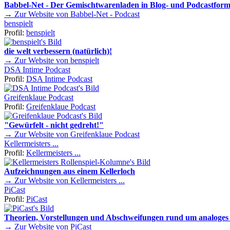
Babbel-Net - Der Gemischtwarenladen in Blog- und Podcastform
→ Zur Website von Babbel-Net - Podcast
benspielt
Profil:
benspielt
die welt verbessern (natürlich)!
→ Zur Website von benspielt
DSA Intime Podcast
Profil:
DSA Intime Podcast
Greifenklaue Podcast
Profil:
Greifenklaue Podcast
"Gewürfelt - nicht gedreht!"
→ Zur Website von Greifenklaue Podcast
Kellermeisters ...
Profil:
Kellermeisters ...
Aufzeichnungen aus einem Kellerloch
→ Zur Website von Kellermeisters ...
PiCast
Profil:
PiCast
Theorien, Vorstellungen und Abschweifungen rund um analoges 
→ Zur Website von PiCast