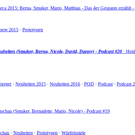
orca 2015: Berna, Smuker, Mario, Matthias - Das 4er Gespann erzählt -
berg 2015
·
Prototypen
heiten (Smuker, Berna, Nicole, David, Danny) - Podcast #20
· Heid
berger
·
Neuheiten 2015
·
Neuheiten 2016
·
POD
·
Podcast
·
Podcast 
schau (Smuker, Bernadette, Mario, Nicole) - Podcast #19
schau
·
Neuheiten
·
Prototypen
·
Würfelspiele