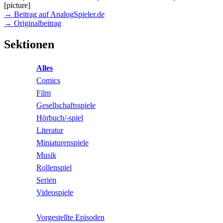
[picture]
→ Beitrag auf AnalogSpieler.de
→ Originalbeitrag
Sektionen
Alles
Comics
Film
Gesellschaftsspiele
Hörbuch/-spiel
Literatur
Miniaturenspiele
Musik
Rollenspiel
Serien
Videospiele
Vorgestellte Episoden