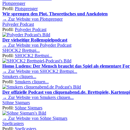
Plotsprenger
Profil:
Plotsprenger
Wir sprengen den Plot. Theoretisches und Anekdoten
→ Zur Website von Plotsprenger
Polyeder Podcast
Profil:
Polyeder Podcast
Der vielseitige Rollenspielpodcast
→ Zur Website von Polyeder Podcast
SHOCK2 Brettspi...
Profil:
SHOCK2 Brettspi...
Homo Ludens: Der Mensch braucht das Spiel als elementare Fo
→ Zur Website von SHOCK2 Brettspi...
Smukers cliquen...
Profil:
Smukers cliquen...
Der offizielle Podcast von cliquenabend.de. Brettspiele, Kartenspie
→ Zur Website von Smukers cliquen...
Söhne Sigmars
Profil:
Söhne Sigmars
→ Zur Website von Söhne Sigmars
Spellcasters
Profil:
Spellcasters