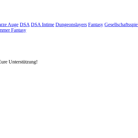
rze Auge
DSA
DSA Intime
Dungeonslayers
Fantasy
Gesellschaftsspie
mmer Fantasy
Eure Unterstützung!