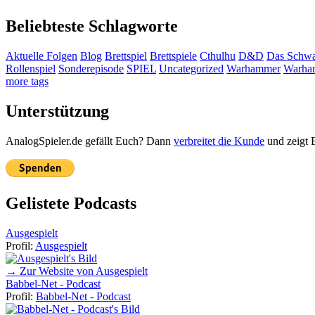
Beliebteste Schlagworte
Aktuelle Folgen
Blog
Brettspiel
Brettspiele
Cthulhu
D&D
Das Schwa
Rollenspiel
Sonderepisode
SPIEL
Uncategorized
Warhammer
Warha
more tags
Unterstützung
AnalogSpieler.de gefällt Euch? Dann
verbreitet die Kunde
und zeigt 
Gelistete Podcasts
Ausgespielt
Profil:
Ausgespielt
→ Zur Website von Ausgespielt
Babbel-Net - Podcast
Profil:
Babbel-Net - Podcast