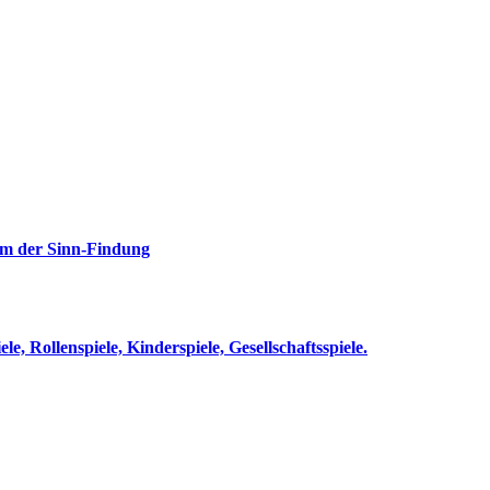
rm der Sinn-Findung
le, Rollenspiele, Kinderspiele, Gesellschaftsspiele.