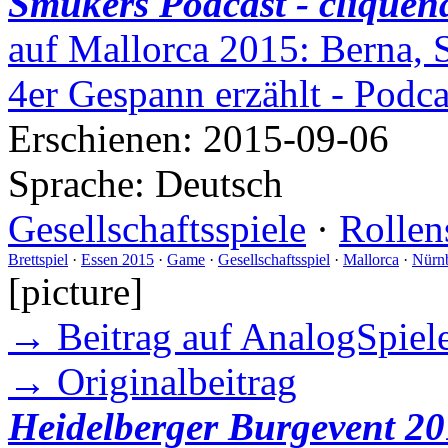
Smukers Podcast - cliquen
auf Mallorca 2015: Berna, 
4er Gespann erzählt - Podc
Erschienen:
2015-09-06
Sprache:
Deutsch
Gesellschaftsspiele
·
Rollen
Brettspiel
·
Essen 2015
·
Game
·
Gesellschaftsspiel
·
Mallorca
·
Nürn
[picture]
→ Beitrag auf AnalogSpiele
→ Originalbeitrag
Heidelberger Burgevent 20