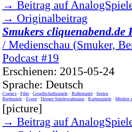
→ Beitrag auf AnalogSpiele
→ Originalbeitrag
Smukers cliquenabend.de 
/ Medienschau (Smuker, Ber
Podcast #19
Erschienen:
2015-05-24
Sprache:
Deutsch
Comics
·
Film
·
Gesellschaftsspiele
·
Rollenspiel
·
Serien
Brettspiele
·
Event
·
Herner Spielewahnsinn
·
Kartenspiele
·
Medien 
[picture]
→ Beitrag auf AnalogSpiele