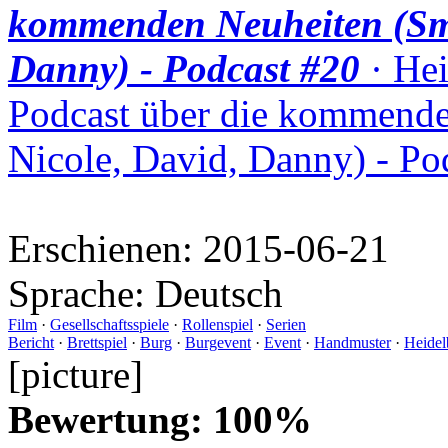
kommenden Neuheiten (Smu
Danny) - Podcast #20
· Hei
Podcast über die kommende
Nicole, David, Danny) - Po
Erschienen:
2015-06-21
Sprache:
Deutsch
Film
·
Gesellschaftsspiele
·
Rollenspiel
·
Serien
Bericht
·
Brettspiel
·
Burg
·
Burgevent
·
Event
·
Handmuster
·
Heidel
[picture]
Bewertung: 100%