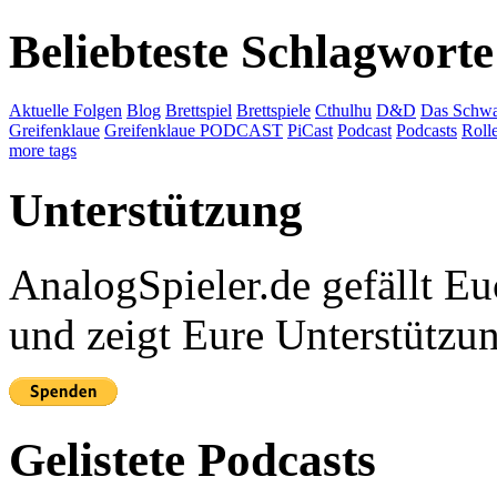
Beliebteste Schlagworte
Aktuelle Folgen
Blog
Brettspiel
Brettspiele
Cthulhu
D&D
Das Schwa
Greifenklaue
Greifenklaue PODCAST
PiCast
Podcast
Podcasts
Roll
more tags
Unterstützung
AnalogSpieler.de gefällt 
und zeigt Eure Unterstützu
Gelistete Podcasts