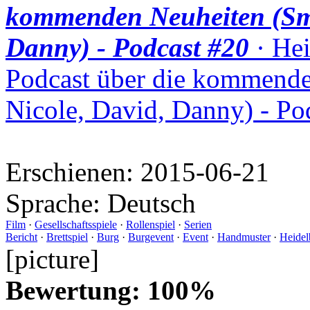
kommenden Neuheiten (Smu
Danny) - Podcast #20
· Hei
Podcast über die kommende
Nicole, David, Danny) - Po
Erschienen:
2015-06-21
Sprache:
Deutsch
Film
·
Gesellschaftsspiele
·
Rollenspiel
·
Serien
Bericht
·
Brettspiel
·
Burg
·
Burgevent
·
Event
·
Handmuster
·
Heidel
[picture]
Bewertung: 100%