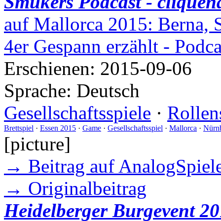
Smukers Podcast - cliquen
auf Mallorca 2015: Berna, 
4er Gespann erzählt - Podc
Erschienen:
2015-09-06
Sprache:
Deutsch
Gesellschaftsspiele
·
Rollen
Brettspiel
·
Essen 2015
·
Game
·
Gesellschaftsspiel
·
Mallorca
·
Nürn
[picture]
→ Beitrag auf AnalogSpiele
→ Originalbeitrag
Heidelberger Burgevent 20