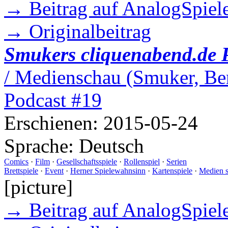
→ Beitrag auf AnalogSpiele
→ Originalbeitrag
Smukers cliquenabend.de 
/ Medienschau (Smuker, Ber
Podcast #19
Erschienen:
2015-05-24
Sprache:
Deutsch
Comics
·
Film
·
Gesellschaftsspiele
·
Rollenspiel
·
Serien
Brettspiele
·
Event
·
Herner Spielewahnsinn
·
Kartenspiele
·
Medien 
[picture]
→ Beitrag auf AnalogSpiele