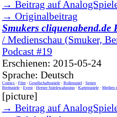
→ Beitrag auf AnalogSpiele
→ Originalbeitrag
Smukers cliquenabend.de 
/ Medienschau (Smuker, Ber
Podcast #19
Erschienen:
2015-05-24
Sprache:
Deutsch
Comics
·
Film
·
Gesellschaftsspiele
·
Rollenspiel
·
Serien
Brettspiele
·
Event
·
Herner Spielewahnsinn
·
Kartenspiele
·
Medien 
[picture]
→ Beitrag auf AnalogSpiele