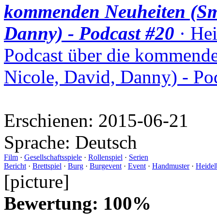
kommenden Neuheiten (Smu
Danny) - Podcast #20
· Hei
Podcast über die kommende
Nicole, David, Danny) - Po
Erschienen:
2015-06-21
Sprache:
Deutsch
Film
·
Gesellschaftsspiele
·
Rollenspiel
·
Serien
Bericht
·
Brettspiel
·
Burg
·
Burgevent
·
Event
·
Handmuster
·
Heidel
[picture]
Bewertung: 100%