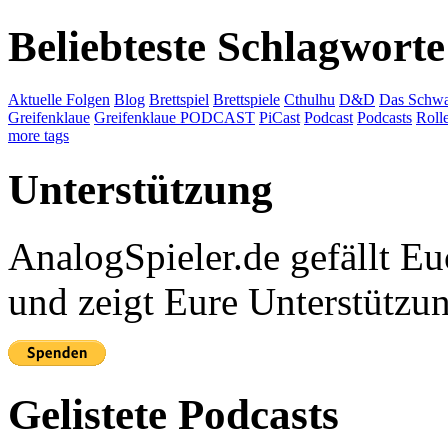
Beliebteste Schlagworte
Aktuelle Folgen
Blog
Brettspiel
Brettspiele
Cthulhu
D&D
Das Schwa
Greifenklaue
Greifenklaue PODCAST
PiCast
Podcast
Podcasts
Roll
more tags
Unterstützung
AnalogSpieler.de gefällt 
und zeigt Eure Unterstützu
Gelistete Podcasts