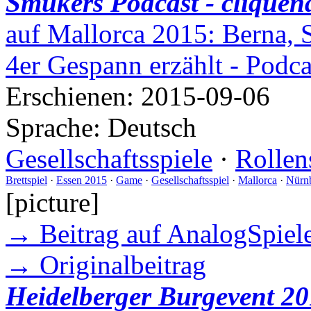
Smukers Podcast - cliquen
auf Mallorca 2015: Berna, 
4er Gespann erzählt - Podc
Erschienen:
2015-09-06
Sprache:
Deutsch
Gesellschaftsspiele
·
Rollen
Brettspiel
·
Essen 2015
·
Game
·
Gesellschaftsspiel
·
Mallorca
·
Nürn
[picture]
→ Beitrag auf AnalogSpiele
→ Originalbeitrag
Heidelberger Burgevent 20