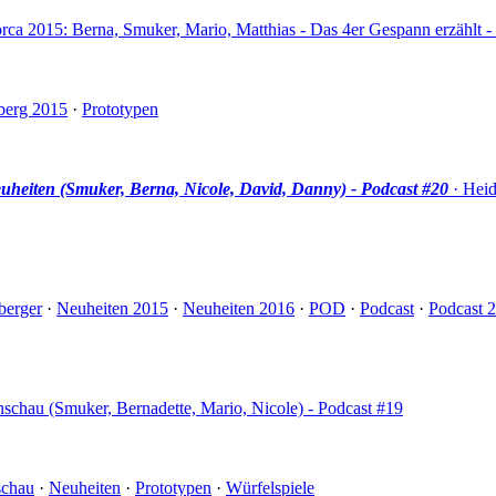
orca 2015: Berna, Smuker, Mario, Matthias - Das 4er Gespann erzählt -
berg 2015
·
Prototypen
heiten (Smuker, Berna, Nicole, David, Danny) - Podcast #20
· Heid
berger
·
Neuheiten 2015
·
Neuheiten 2016
·
POD
·
Podcast
·
Podcast 
schau (Smuker, Bernadette, Mario, Nicole) - Podcast #19
schau
·
Neuheiten
·
Prototypen
·
Würfelspiele