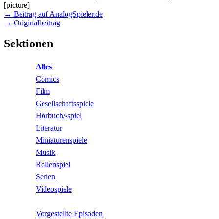
[picture]
→ Beitrag auf AnalogSpieler.de
→ Originalbeitrag
Sektionen
Alles
Comics
Film
Gesellschaftsspiele
Hörbuch/-spiel
Literatur
Miniaturenspiele
Musik
Rollenspiel
Serien
Videospiele
Vorgestellte Episoden