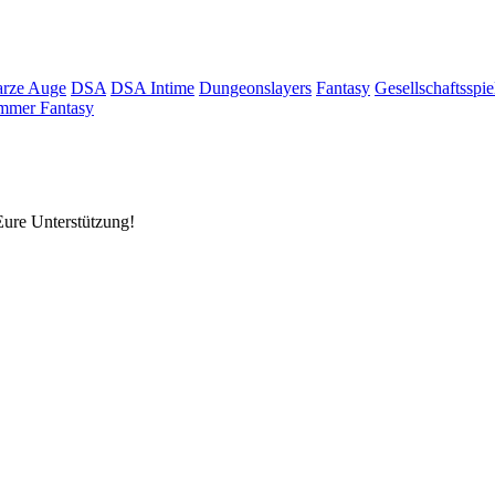
rze Auge
DSA
DSA Intime
Dungeonslayers
Fantasy
Gesellschaftsspie
mmer Fantasy
Eure Unterstützung!