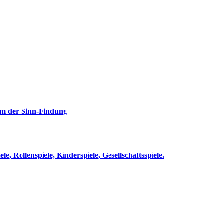
rm der Sinn-Findung
le, Rollenspiele, Kinderspiele, Gesellschaftsspiele.