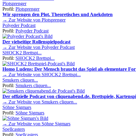
Plotsprenger
Profil:
Plotsprenger
Wir sprengen den Plot. Theoretisches und Anekdoten
→ Zur Website von Plotsprenger
Polyeder Podcast
Profil:
Polyeder Podcast
Der vielseitige Rollenspielpodcast
→ Zur Website von Polyeder Podcast
SHOCK2 Brettspi...
Profil:
SHOCK2 Brettspi...
Homo Ludens: Der Mensch braucht das Spiel als elementare Fo
→ Zur Website von SHOCK2 Brettspi...
Smukers cliquen...
Profil:
Smukers cliquen...
Der offizielle Podcast von cliquenabend.de. Brettspiele, Kartenspie
→ Zur Website von Smukers cliquen...
Söhne Sigmars
Profil:
Söhne Sigmars
→ Zur Website von Söhne Sigmars
Spellcasters
Profil:
Spellcasters