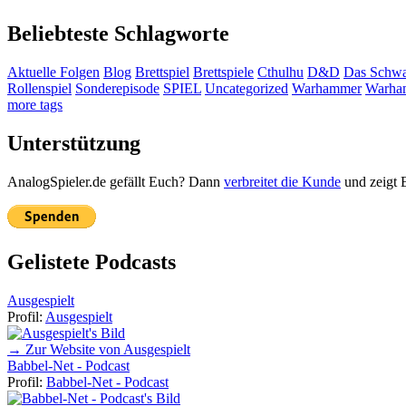
Beliebteste Schlagworte
Aktuelle Folgen
Blog
Brettspiel
Brettspiele
Cthulhu
D&D
Das Schwa
Rollenspiel
Sonderepisode
SPIEL
Uncategorized
Warhammer
Warha
more tags
Unterstützung
AnalogSpieler.de gefällt Euch? Dann
verbreitet die Kunde
und zeigt 
Gelistete Podcasts
Ausgespielt
Profil:
Ausgespielt
→ Zur Website von Ausgespielt
Babbel-Net - Podcast
Profil:
Babbel-Net - Podcast