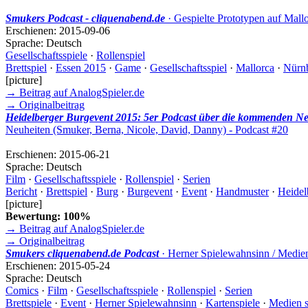
Smukers Podcast - cliquenabend.de
· Gespielte Prototypen auf Mall
Erschienen:
2015-09-06
Sprache:
Deutsch
Gesellschaftsspiele
·
Rollenspiel
Brettspiel
·
Essen 2015
·
Game
·
Gesellschaftsspiel
·
Mallorca
·
Nürn
[picture]
→ Beitrag auf AnalogSpieler.de
→ Originalbeitrag
Heidelberger Burgevent 2015: 5er Podcast über die kommenden Neu
Neuheiten (Smuker, Berna, Nicole, David, Danny) - Podcast #20
Erschienen:
2015-06-21
Sprache:
Deutsch
Film
·
Gesellschaftsspiele
·
Rollenspiel
·
Serien
Bericht
·
Brettspiel
·
Burg
·
Burgevent
·
Event
·
Handmuster
·
Heidel
[picture]
Bewertung: 100%
→ Beitrag auf AnalogSpieler.de
→ Originalbeitrag
Smukers cliquenabend.de Podcast
· Herner Spielewahnsinn / Medien
Erschienen:
2015-05-24
Sprache:
Deutsch
Comics
·
Film
·
Gesellschaftsspiele
·
Rollenspiel
·
Serien
Brettspiele
·
Event
·
Herner Spielewahnsinn
·
Kartenspiele
·
Medien 