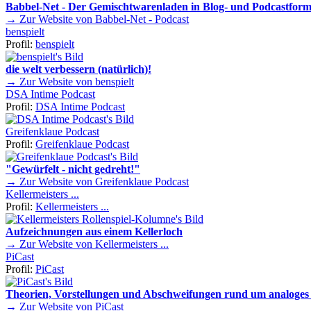
Babbel-Net - Der Gemischtwarenladen in Blog- und Podcastform
→ Zur Website von Babbel-Net - Podcast
benspielt
Profil:
benspielt
die welt verbessern (natürlich)!
→ Zur Website von benspielt
DSA Intime Podcast
Profil:
DSA Intime Podcast
Greifenklaue Podcast
Profil:
Greifenklaue Podcast
"Gewürfelt - nicht gedreht!"
→ Zur Website von Greifenklaue Podcast
Kellermeisters ...
Profil:
Kellermeisters ...
Aufzeichnungen aus einem Kellerloch
→ Zur Website von Kellermeisters ...
PiCast
Profil:
PiCast
Theorien, Vorstellungen und Abschweifungen rund um analoges 
→ Zur Website von PiCast