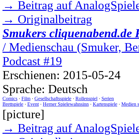
→ Beitrag auf AnalogSpiele
→ Originalbeitrag
Smukers cliquenabend.de 
/ Medienschau (Smuker, Ber
Podcast #19
Erschienen:
2015-05-24
Sprache:
Deutsch
Comics
·
Film
·
Gesellschaftsspiele
·
Rollenspiel
·
Serien
Brettspiele
·
Event
·
Herner Spielewahnsinn
·
Kartenspiele
·
Medien 
[picture]
→ Beitrag auf AnalogSpiele