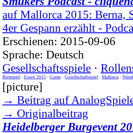
Smukers Podcast - cliquen
auf Mallorca 2015: Berna, 
4er Gespann erzählt - Podc
Erschienen:
2015-09-06
Sprache:
Deutsch
Gesellschaftsspiele
·
Rollen
Brettspiel
·
Essen 2015
·
Game
·
Gesellschaftsspiel
·
Mallorca
·
Nürn
[picture]
→ Beitrag auf AnalogSpiele
→ Originalbeitrag
Heidelberger Burgevent 20