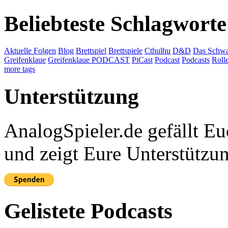
Beliebteste Schlagworte
Aktuelle Folgen
Blog
Brettspiel
Brettspiele
Cthulhu
D&D
Das Schwa
Greifenklaue
Greifenklaue PODCAST
PiCast
Podcast
Podcasts
Roll
more tags
Unterstützung
AnalogSpieler.de gefällt 
und zeigt Eure Unterstützu
Gelistete Podcasts