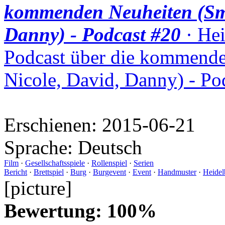
kommenden Neuheiten (Smu
Danny) - Podcast #20
· Hei
Podcast über die kommende
Nicole, David, Danny) - Po
Erschienen:
2015-06-21
Sprache:
Deutsch
Film
·
Gesellschaftsspiele
·
Rollenspiel
·
Serien
Bericht
·
Brettspiel
·
Burg
·
Burgevent
·
Event
·
Handmuster
·
Heidel
[picture]
Bewertung: 100%