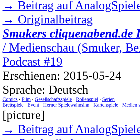
→ Beitrag auf AnalogSpiele
→ Originalbeitrag
Smukers cliquenabend.de 
/ Medienschau (Smuker, Ber
Podcast #19
Erschienen:
2015-05-24
Sprache:
Deutsch
Comics
·
Film
·
Gesellschaftsspiele
·
Rollenspiel
·
Serien
Brettspiele
·
Event
·
Herner Spielewahnsinn
·
Kartenspiele
·
Medien 
[picture]
→ Beitrag auf AnalogSpiele