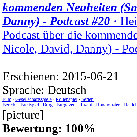
kommenden Neuheiten (Smu
Danny) - Podcast #20
· Hei
Podcast über die kommende
Nicole, David, Danny) - Po
Erschienen:
2015-06-21
Sprache:
Deutsch
Film
·
Gesellschaftsspiele
·
Rollenspiel
·
Serien
Bericht
·
Brettspiel
·
Burg
·
Burgevent
·
Event
·
Handmuster
·
Heidel
[picture]
Bewertung: 100%