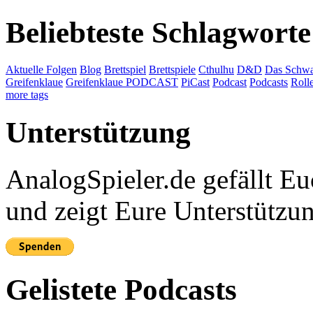
Beliebteste Schlagworte
Aktuelle Folgen
Blog
Brettspiel
Brettspiele
Cthulhu
D&D
Das Schwa
Greifenklaue
Greifenklaue PODCAST
PiCast
Podcast
Podcasts
Roll
more tags
Unterstützung
AnalogSpieler.de gefällt 
und zeigt Eure Unterstützu
Gelistete Podcasts