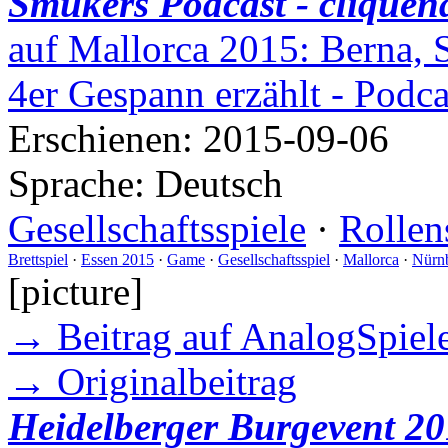
Smukers Podcast - cliquen
auf Mallorca 2015: Berna, 
4er Gespann erzählt - Podc
Erschienen:
2015-09-06
Sprache:
Deutsch
Gesellschaftsspiele
·
Rollen
Brettspiel
·
Essen 2015
·
Game
·
Gesellschaftsspiel
·
Mallorca
·
Nürn
[picture]
→ Beitrag auf AnalogSpiele
→ Originalbeitrag
Heidelberger Burgevent 20