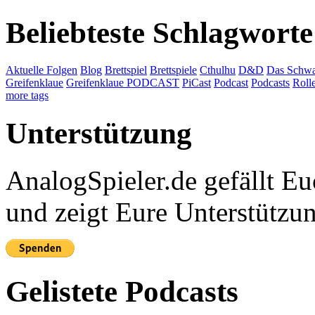
Beliebteste Schlagworte
Aktuelle Folgen
Blog
Brettspiel
Brettspiele
Cthulhu
D&D
Das Schwa
Greifenklaue
Greifenklaue PODCAST
PiCast
Podcast
Podcasts
Roll
more tags
Unterstützung
AnalogSpieler.de gefällt 
und zeigt Eure Unterstützu
Gelistete Podcasts