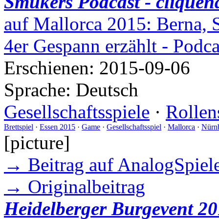
Smukers Podcast - cliquen
auf Mallorca 2015: Berna, 
4er Gespann erzählt - Podc
Erschienen:
2015-09-06
Sprache:
Deutsch
Gesellschaftsspiele
·
Rollen
Brettspiel
·
Essen 2015
·
Game
·
Gesellschaftsspiel
·
Mallorca
·
Nürn
[picture]
→ Beitrag auf AnalogSpiele
→ Originalbeitrag
Heidelberger Burgevent 20