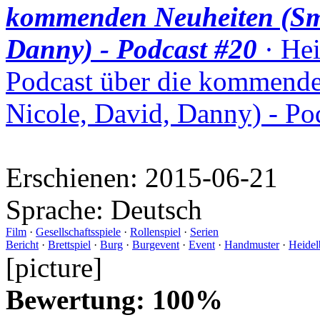
kommenden Neuheiten (Smu
Danny) - Podcast #20
· Hei
Podcast über die kommende
Nicole, David, Danny) - Po
Erschienen:
2015-06-21
Sprache:
Deutsch
Film
·
Gesellschaftsspiele
·
Rollenspiel
·
Serien
Bericht
·
Brettspiel
·
Burg
·
Burgevent
·
Event
·
Handmuster
·
Heidel
[picture]
Bewertung: 100%