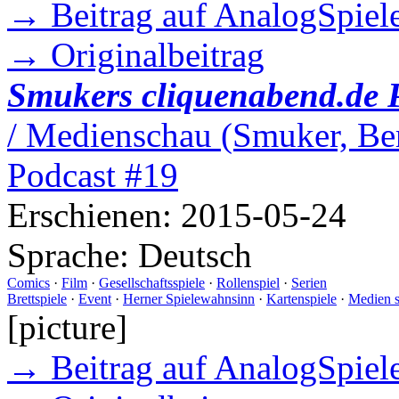
→ Beitrag auf AnalogSpiele
→ Originalbeitrag
Smukers cliquenabend.de 
/ Medienschau (Smuker, Ber
Podcast #19
Erschienen:
2015-05-24
Sprache:
Deutsch
Comics
·
Film
·
Gesellschaftsspiele
·
Rollenspiel
·
Serien
Brettspiele
·
Event
·
Herner Spielewahnsinn
·
Kartenspiele
·
Medien 
[picture]
→ Beitrag auf AnalogSpiele