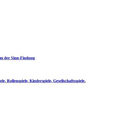
rm der Sinn-Findung
le, Rollenspiele, Kinderspiele, Gesellschaftsspiele.