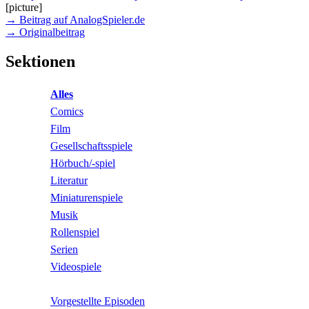
[picture]
→ Beitrag auf AnalogSpieler.de
→ Originalbeitrag
Sektionen
Alles
Comics
Film
Gesellschaftsspiele
Hörbuch/-spiel
Literatur
Miniaturenspiele
Musik
Rollenspiel
Serien
Videospiele
Vorgestellte Episoden