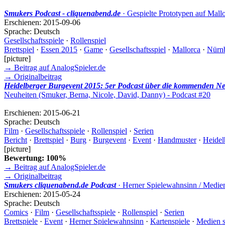
Smukers Podcast - cliquenabend.de
· Gespielte Prototypen auf Mall
Erschienen:
2015-09-06
Sprache:
Deutsch
Gesellschaftsspiele
·
Rollenspiel
Brettspiel
·
Essen 2015
·
Game
·
Gesellschaftsspiel
·
Mallorca
·
Nürn
[picture]
→ Beitrag auf AnalogSpieler.de
→ Originalbeitrag
Heidelberger Burgevent 2015: 5er Podcast über die kommenden Neu
Neuheiten (Smuker, Berna, Nicole, David, Danny) - Podcast #20
Erschienen:
2015-06-21
Sprache:
Deutsch
Film
·
Gesellschaftsspiele
·
Rollenspiel
·
Serien
Bericht
·
Brettspiel
·
Burg
·
Burgevent
·
Event
·
Handmuster
·
Heidel
[picture]
Bewertung: 100%
→ Beitrag auf AnalogSpieler.de
→ Originalbeitrag
Smukers cliquenabend.de Podcast
· Herner Spielewahnsinn / Medien
Erschienen:
2015-05-24
Sprache:
Deutsch
Comics
·
Film
·
Gesellschaftsspiele
·
Rollenspiel
·
Serien
Brettspiele
·
Event
·
Herner Spielewahnsinn
·
Kartenspiele
·
Medien 