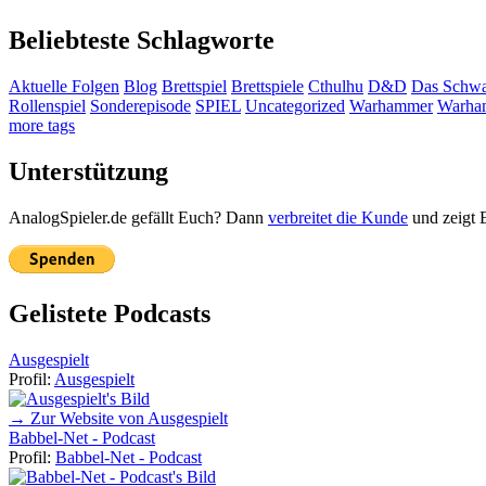
Beliebteste Schlagworte
Aktuelle Folgen
Blog
Brettspiel
Brettspiele
Cthulhu
D&D
Das Schwa
Rollenspiel
Sonderepisode
SPIEL
Uncategorized
Warhammer
Warha
more tags
Unterstützung
AnalogSpieler.de gefällt Euch? Dann
verbreitet die Kunde
und zeigt 
Gelistete Podcasts
Ausgespielt
Profil:
Ausgespielt
→ Zur Website von Ausgespielt
Babbel-Net - Podcast
Profil:
Babbel-Net - Podcast