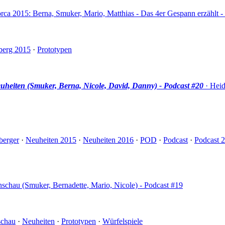
orca 2015: Berna, Smuker, Mario, Matthias - Das 4er Gespann erzählt -
berg 2015
·
Prototypen
heiten (Smuker, Berna, Nicole, David, Danny) - Podcast #20
· Heid
berger
·
Neuheiten 2015
·
Neuheiten 2016
·
POD
·
Podcast
·
Podcast 
schau (Smuker, Bernadette, Mario, Nicole) - Podcast #19
schau
·
Neuheiten
·
Prototypen
·
Würfelspiele