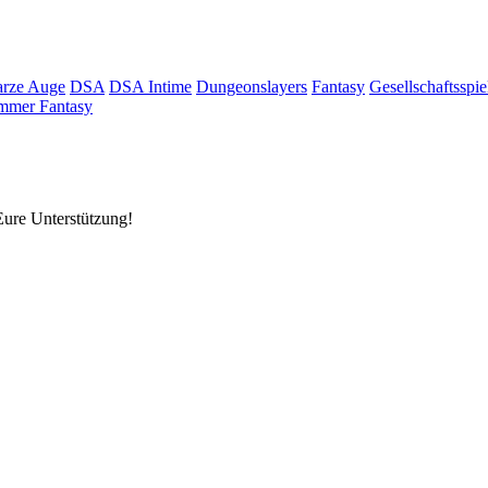
rze Auge
DSA
DSA Intime
Dungeonslayers
Fantasy
Gesellschaftsspie
mmer Fantasy
Eure Unterstützung!