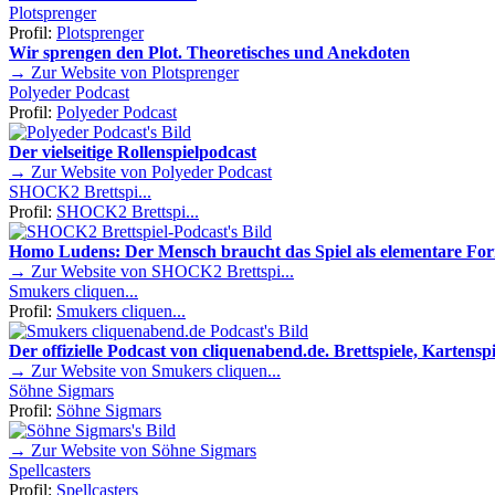
Plotsprenger
Profil:
Plotsprenger
Wir sprengen den Plot. Theoretisches und Anekdoten
→ Zur Website von Plotsprenger
Polyeder Podcast
Profil:
Polyeder Podcast
Der vielseitige Rollenspielpodcast
→ Zur Website von Polyeder Podcast
SHOCK2 Brettspi...
Profil:
SHOCK2 Brettspi...
Homo Ludens: Der Mensch braucht das Spiel als elementare Fo
→ Zur Website von SHOCK2 Brettspi...
Smukers cliquen...
Profil:
Smukers cliquen...
Der offizielle Podcast von cliquenabend.de. Brettspiele, Kartenspie
→ Zur Website von Smukers cliquen...
Söhne Sigmars
Profil:
Söhne Sigmars
→ Zur Website von Söhne Sigmars
Spellcasters
Profil:
Spellcasters