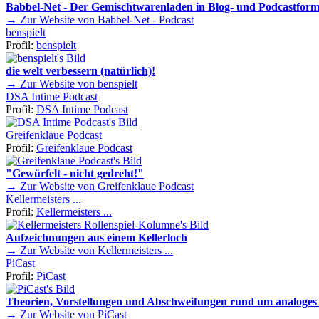
Babbel-Net - Der Gemischtwarenladen in Blog- und Podcastform
→ Zur Website von Babbel-Net - Podcast
benspielt
Profil:
benspielt
die welt verbessern (natürlich)!
→ Zur Website von benspielt
DSA Intime Podcast
Profil:
DSA Intime Podcast
Greifenklaue Podcast
Profil:
Greifenklaue Podcast
"Gewürfelt - nicht gedreht!"
→ Zur Website von Greifenklaue Podcast
Kellermeisters ...
Profil:
Kellermeisters ...
Aufzeichnungen aus einem Kellerloch
→ Zur Website von Kellermeisters ...
PiCast
Profil:
PiCast
Theorien, Vorstellungen und Abschweifungen rund um analoges 
→ Zur Website von PiCast