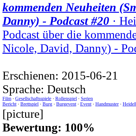
kommenden Neuheiten (Smu
Danny) - Podcast #20
· Hei
Podcast über die kommende
Nicole, David, Danny) - Po
Erschienen:
2015-06-21
Sprache:
Deutsch
Film
·
Gesellschaftsspiele
·
Rollenspiel
·
Serien
Bericht
·
Brettspiel
·
Burg
·
Burgevent
·
Event
·
Handmuster
·
Heidel
[picture]
Bewertung: 100%