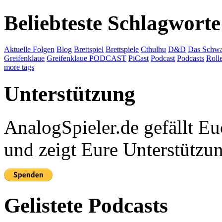
Beliebteste Schlagworte
Aktuelle Folgen
Blog
Brettspiel
Brettspiele
Cthulhu
D&D
Das Schwa
Greifenklaue
Greifenklaue PODCAST
PiCast
Podcast
Podcasts
Roll
more tags
Unterstützung
AnalogSpieler.de gefällt 
und zeigt Eure Unterstützu
Gelistete Podcasts