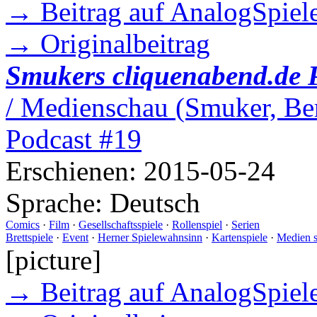
→ Beitrag auf AnalogSpiele
→ Originalbeitrag
Smukers cliquenabend.de 
/ Medienschau (Smuker, Ber
Podcast #19
Erschienen:
2015-05-24
Sprache:
Deutsch
Comics
·
Film
·
Gesellschaftsspiele
·
Rollenspiel
·
Serien
Brettspiele
·
Event
·
Herner Spielewahnsinn
·
Kartenspiele
·
Medien 
[picture]
→ Beitrag auf AnalogSpiele