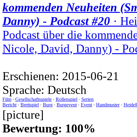
kommenden Neuheiten (Smu
Danny) - Podcast #20
· Hei
Podcast über die kommende
Nicole, David, Danny) - Po
Erschienen:
2015-06-21
Sprache:
Deutsch
Film
·
Gesellschaftsspiele
·
Rollenspiel
·
Serien
Bericht
·
Brettspiel
·
Burg
·
Burgevent
·
Event
·
Handmuster
·
Heidel
[picture]
Bewertung: 100%