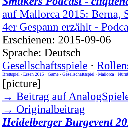
Smukers Podcast - cliquen
auf Mallorca 2015: Berna, 
4er Gespann erzählt - Podc
Erschienen:
2015-09-06
Sprache:
Deutsch
Gesellschaftsspiele
·
Rollen
Brettspiel
·
Essen 2015
·
Game
·
Gesellschaftsspiel
·
Mallorca
·
Nürn
[picture]
→ Beitrag auf AnalogSpiele
→ Originalbeitrag
Heidelberger Burgevent 20