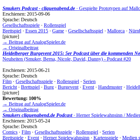
Smukers Podcast - cliquenabend.de
· Gespielte Prototypen auf Mall
Erschienen:
2015-09-06
Sprache:
Deutsch
Gesellschaftsspiele
·
Rollenspiel
Brettspiel
·
Essen 2015
·
Game
·
Gesellschaftsspiel
·
Mallorca
·
Nürn
[picture]
→ Beitrag auf AnalogSpieler.de
→ Originalbeitrag
Heidelberger Burgevent 2015: 5er Podcast über die kommenden Neu
Neuheiten (Smuker, Berna, Nicole, David, Danny) - Podcast #20
Erschienen:
2015-06-21
Sprache:
Deutsch
Film
·
Gesellschaftsspiele
·
Rollenspiel
·
Serien
Bericht
·
Brettspiel
·
Burg
·
Burgevent
·
Event
·
Handmuster
·
Heidel
[picture]
Bewertung: 100%
→ Beitrag auf AnalogSpieler.de
→ Originalbeitrag
Smukers cliquenabend.de Podcast
· Herner Spielewahnsinn / Medien
Erschienen:
2015-05-24
Sprache:
Deutsch
Comics
·
Film
·
Gesellschaftsspiele
·
Rollenspiel
·
Serien
Brettspiele
·
Event
·
Herner Spielewahnsinn
·
Kartenspiele
·
Medien 