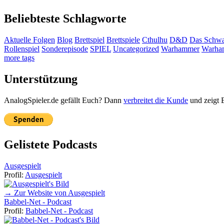
Beliebteste Schlagworte
Aktuelle Folgen
Blog
Brettspiel
Brettspiele
Cthulhu
D&D
Das Schwa
Rollenspiel
Sonderepisode
SPIEL
Uncategorized
Warhammer
Warha
more tags
Unterstützung
AnalogSpieler.de gefällt Euch? Dann
verbreitet die Kunde
und zeigt 
Gelistete Podcasts
Ausgespielt
Profil:
Ausgespielt
→ Zur Website von Ausgespielt
Babbel-Net - Podcast
Profil:
Babbel-Net - Podcast