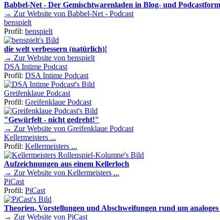
Babbel-Net - Der Gemischtwarenladen in Blog- und Podcastform
→ Zur Website von Babbel-Net - Podcast
benspielt
Profil:
benspielt
die welt verbessern (natürlich)!
→ Zur Website von benspielt
DSA Intime Podcast
Profil:
DSA Intime Podcast
Greifenklaue Podcast
Profil:
Greifenklaue Podcast
"Gewürfelt - nicht gedreht!"
→ Zur Website von Greifenklaue Podcast
Kellermeisters ...
Profil:
Kellermeisters ...
Aufzeichnungen aus einem Kellerloch
→ Zur Website von Kellermeisters ...
PiCast
Profil:
PiCast
Theorien, Vorstellungen und Abschweifungen rund um analoges 
→ Zur Website von PiCast