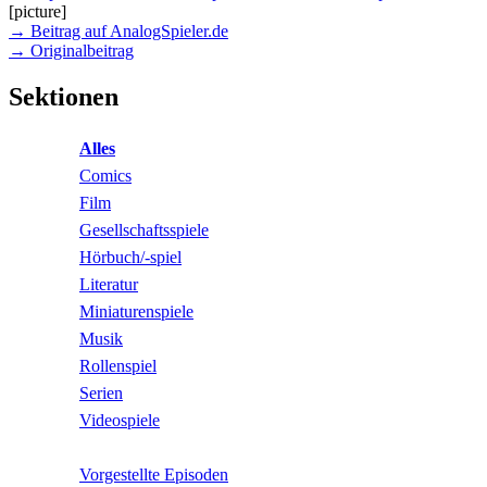
[picture]
→ Beitrag auf AnalogSpieler.de
→ Originalbeitrag
Sektionen
Alles
Comics
Film
Gesellschaftsspiele
Hörbuch/-spiel
Literatur
Miniaturenspiele
Musik
Rollenspiel
Serien
Videospiele
Vorgestellte Episoden