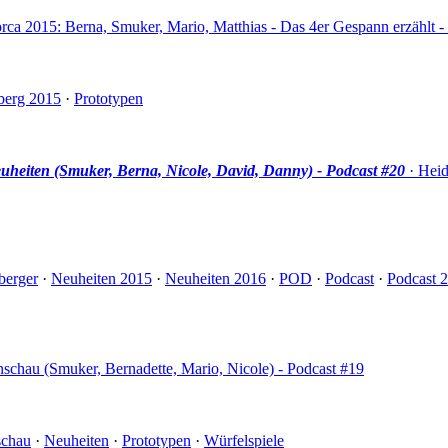
orca 2015: Berna, Smuker, Mario, Matthias - Das 4er Gespann erzählt -
berg 2015
·
Prototypen
heiten (Smuker, Berna, Nicole, David, Danny) - Podcast #20
· Heid
berger
·
Neuheiten 2015
·
Neuheiten 2016
·
POD
·
Podcast
·
Podcast 
schau (Smuker, Bernadette, Mario, Nicole) - Podcast #19
schau
·
Neuheiten
·
Prototypen
·
Würfelspiele