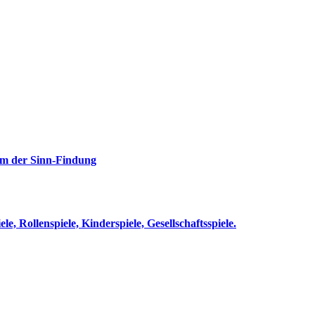
rm der Sinn-Findung
le, Rollenspiele, Kinderspiele, Gesellschaftsspiele.