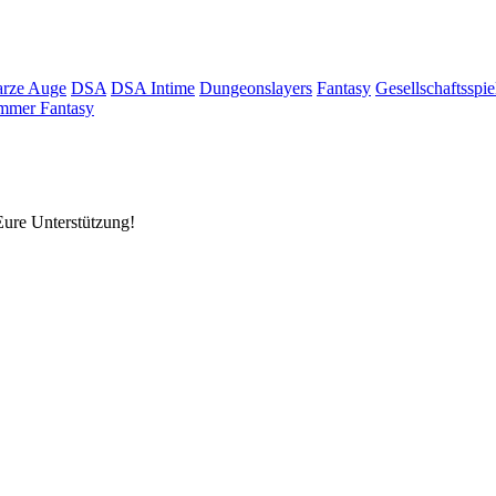
rze Auge
DSA
DSA Intime
Dungeonslayers
Fantasy
Gesellschaftsspie
mmer Fantasy
Eure Unterstützung!