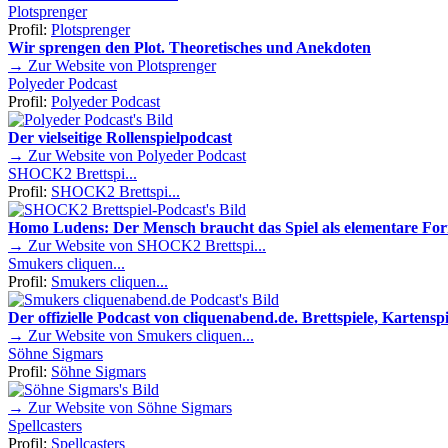
Plotsprenger
Profil:
Plotsprenger
Wir sprengen den Plot. Theoretisches und Anekdoten
→ Zur Website von Plotsprenger
Polyeder Podcast
Profil:
Polyeder Podcast
Der vielseitige Rollenspielpodcast
→ Zur Website von Polyeder Podcast
SHOCK2 Brettspi...
Profil:
SHOCK2 Brettspi...
Homo Ludens: Der Mensch braucht das Spiel als elementare Fo
→ Zur Website von SHOCK2 Brettspi...
Smukers cliquen...
Profil:
Smukers cliquen...
Der offizielle Podcast von cliquenabend.de. Brettspiele, Kartenspie
→ Zur Website von Smukers cliquen...
Söhne Sigmars
Profil:
Söhne Sigmars
→ Zur Website von Söhne Sigmars
Spellcasters
Profil:
Spellcasters