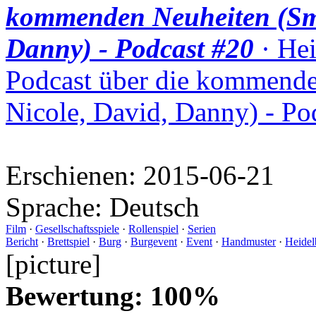
kommenden Neuheiten (Smu
Danny) - Podcast #20
· Hei
Podcast über die kommende
Nicole, David, Danny) - Po
Erschienen:
2015-06-21
Sprache:
Deutsch
Film
·
Gesellschaftsspiele
·
Rollenspiel
·
Serien
Bericht
·
Brettspiel
·
Burg
·
Burgevent
·
Event
·
Handmuster
·
Heidel
[picture]
Bewertung: 100%