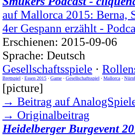
Smukers Podcast - cliquen
auf Mallorca 2015: Berna, 
4er Gespann erzählt - Podc
Erschienen:
2015-09-06
Sprache:
Deutsch
Gesellschaftsspiele
·
Rollen
Brettspiel
·
Essen 2015
·
Game
·
Gesellschaftsspiel
·
Mallorca
·
Nürn
[picture]
→ Beitrag auf AnalogSpiele
→ Originalbeitrag
Heidelberger Burgevent 20