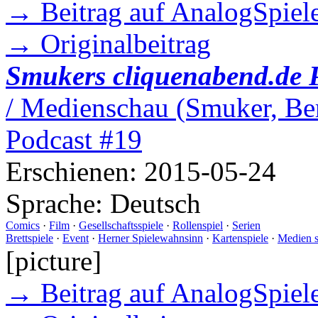
→ Beitrag auf AnalogSpiele
→ Originalbeitrag
Smukers cliquenabend.de 
/ Medienschau (Smuker, Ber
Podcast #19
Erschienen:
2015-05-24
Sprache:
Deutsch
Comics
·
Film
·
Gesellschaftsspiele
·
Rollenspiel
·
Serien
Brettspiele
·
Event
·
Herner Spielewahnsinn
·
Kartenspiele
·
Medien 
[picture]
→ Beitrag auf AnalogSpiele