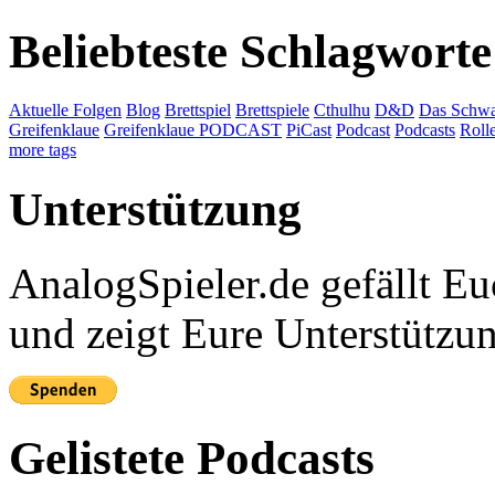
Beliebteste Schlagworte
Aktuelle Folgen
Blog
Brettspiel
Brettspiele
Cthulhu
D&D
Das Schwa
Greifenklaue
Greifenklaue PODCAST
PiCast
Podcast
Podcasts
Roll
more tags
Unterstützung
AnalogSpieler.de gefällt 
und zeigt Eure Unterstützu
Gelistete Podcasts