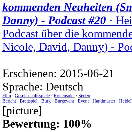
kommenden Neuheiten (Smu
Danny) - Podcast #20
· Hei
Podcast über die kommende
Nicole, David, Danny) - Po
Erschienen:
2015-06-21
Sprache:
Deutsch
Film
·
Gesellschaftsspiele
·
Rollenspiel
·
Serien
Bericht
·
Brettspiel
·
Burg
·
Burgevent
·
Event
·
Handmuster
·
Heidel
[picture]
Bewertung: 100%