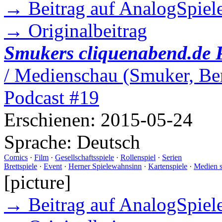
→ Beitrag auf AnalogSpiele
→ Originalbeitrag
Smukers cliquenabend.de 
/ Medienschau (Smuker, Ber
Podcast #19
Erschienen:
2015-05-24
Sprache:
Deutsch
Comics
·
Film
·
Gesellschaftsspiele
·
Rollenspiel
·
Serien
Brettspiele
·
Event
·
Herner Spielewahnsinn
·
Kartenspiele
·
Medien 
[picture]
→ Beitrag auf AnalogSpiele