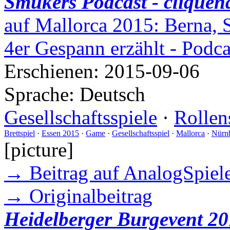
Smukers Podcast - cliquen
auf Mallorca 2015: Berna, 
4er Gespann erzählt - Podc
Erschienen:
2015-09-06
Sprache:
Deutsch
Gesellschaftsspiele
·
Rollen
Brettspiel
·
Essen 2015
·
Game
·
Gesellschaftsspiel
·
Mallorca
·
Nürn
[picture]
→ Beitrag auf AnalogSpiele
→ Originalbeitrag
Heidelberger Burgevent 20