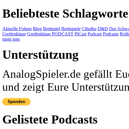
Beliebteste Schlagworte
Aktuelle Folgen
Blog
Brettspiel
Brettspiele
Cthulhu
D&D
Das Schwa
Greifenklaue
Greifenklaue PODCAST
PiCast
Podcast
Podcasts
Roll
more tags
Unterstützung
AnalogSpieler.de gefällt 
und zeigt Eure Unterstützu
Gelistete Podcasts