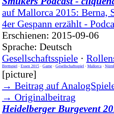
Smukers Podcast - cliquen
auf Mallorca 2015: Berna, 
4er Gespann erzählt - Podc
Erschienen:
2015-09-06
Sprache:
Deutsch
Gesellschaftsspiele
·
Rollen
Brettspiel
·
Essen 2015
·
Game
·
Gesellschaftsspiel
·
Mallorca
·
Nürn
[picture]
→ Beitrag auf AnalogSpiele
→ Originalbeitrag
Heidelberger Burgevent 20