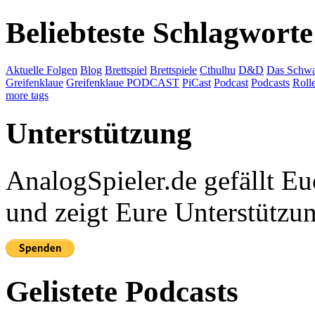
Beliebteste Schlagworte
Aktuelle Folgen
Blog
Brettspiel
Brettspiele
Cthulhu
D&D
Das Schwa
Greifenklaue
Greifenklaue PODCAST
PiCast
Podcast
Podcasts
Roll
more tags
Unterstützung
AnalogSpieler.de gefällt 
und zeigt Eure Unterstützu
Gelistete Podcasts