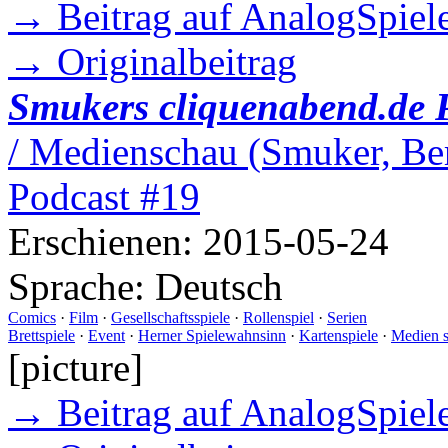
→ Beitrag auf AnalogSpiele
→ Originalbeitrag
Smukers cliquenabend.de 
/ Medienschau (Smuker, Ber
Podcast #19
Erschienen:
2015-05-24
Sprache:
Deutsch
Comics
·
Film
·
Gesellschaftsspiele
·
Rollenspiel
·
Serien
Brettspiele
·
Event
·
Herner Spielewahnsinn
·
Kartenspiele
·
Medien 
[picture]
→ Beitrag auf AnalogSpiele