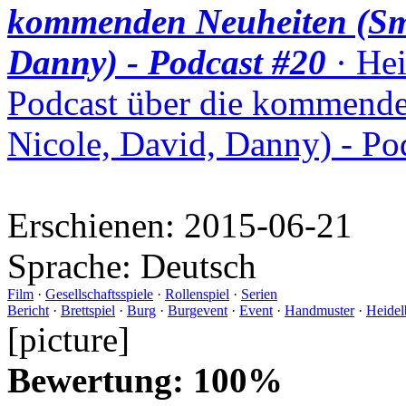
kommenden Neuheiten (Smu
Danny) - Podcast #20
· Hei
Podcast über die kommende
Nicole, David, Danny) - Po
Erschienen:
2015-06-21
Sprache:
Deutsch
Film
·
Gesellschaftsspiele
·
Rollenspiel
·
Serien
Bericht
·
Brettspiel
·
Burg
·
Burgevent
·
Event
·
Handmuster
·
Heidel
[picture]
Bewertung: 100%