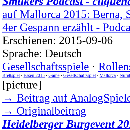
Smukers Podcast - cliquen
auf Mallorca 2015: Berna, 
4er Gespann erzählt - Podc
Erschienen:
2015-09-06
Sprache:
Deutsch
Gesellschaftsspiele
·
Rollen
Brettspiel
·
Essen 2015
·
Game
·
Gesellschaftsspiel
·
Mallorca
·
Nürn
[picture]
→ Beitrag auf AnalogSpiele
→ Originalbeitrag
Heidelberger Burgevent 20