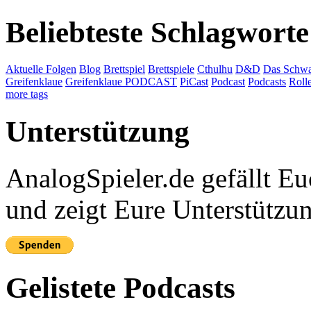
Beliebteste Schlagworte
Aktuelle Folgen
Blog
Brettspiel
Brettspiele
Cthulhu
D&D
Das Schwa
Greifenklaue
Greifenklaue PODCAST
PiCast
Podcast
Podcasts
Roll
more tags
Unterstützung
AnalogSpieler.de gefällt 
und zeigt Eure Unterstützu
Gelistete Podcasts