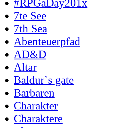
#RPGaDay201x
7te See
7th Sea
Abenteuerpfad
AD&D
Altar
Baldur`s gate
Barbaren
Charakter
Charaktere