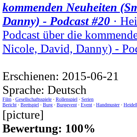
kommenden Neuheiten (Smu
Danny) - Podcast #20
· Hei
Podcast über die kommende
Nicole, David, Danny) - Po
Erschienen:
2015-06-21
Sprache:
Deutsch
Film
·
Gesellschaftsspiele
·
Rollenspiel
·
Serien
Bericht
·
Brettspiel
·
Burg
·
Burgevent
·
Event
·
Handmuster
·
Heidel
[picture]
Bewertung: 100%