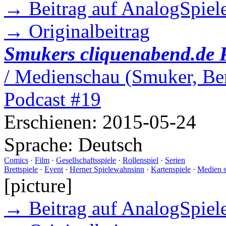
→ Beitrag auf AnalogSpiele
→ Originalbeitrag
Smukers cliquenabend.de 
/ Medienschau (Smuker, Ber
Podcast #19
Erschienen:
2015-05-24
Sprache:
Deutsch
Comics
·
Film
·
Gesellschaftsspiele
·
Rollenspiel
·
Serien
Brettspiele
·
Event
·
Herner Spielewahnsinn
·
Kartenspiele
·
Medien 
[picture]
→ Beitrag auf AnalogSpiele