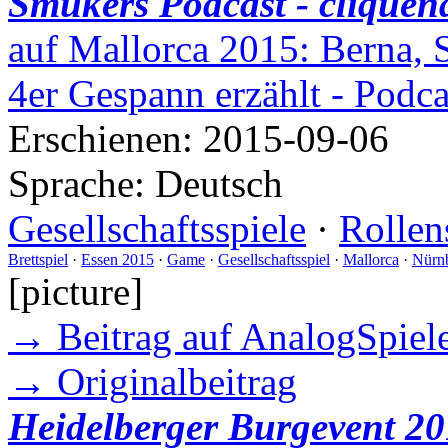
Smukers Podcast - cliquen
auf Mallorca 2015: Berna, 
4er Gespann erzählt - Podc
Erschienen:
2015-09-06
Sprache:
Deutsch
Gesellschaftsspiele
·
Rollen
Brettspiel
·
Essen 2015
·
Game
·
Gesellschaftsspiel
·
Mallorca
·
Nürn
[picture]
→ Beitrag auf AnalogSpiele
→ Originalbeitrag
Heidelberger Burgevent 20