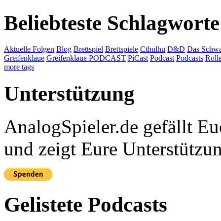
Beliebteste Schlagworte
Aktuelle Folgen
Blog
Brettspiel
Brettspiele
Cthulhu
D&D
Das Schwa
Greifenklaue
Greifenklaue PODCAST
PiCast
Podcast
Podcasts
Roll
more tags
Unterstützung
AnalogSpieler.de gefällt 
und zeigt Eure Unterstützu
Gelistete Podcasts