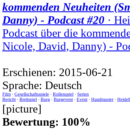
kommenden Neuheiten (Smu
Danny) - Podcast #20
· Hei
Podcast über die kommende
Nicole, David, Danny) - Po
Erschienen:
2015-06-21
Sprache:
Deutsch
Film
·
Gesellschaftsspiele
·
Rollenspiel
·
Serien
Bericht
·
Brettspiel
·
Burg
·
Burgevent
·
Event
·
Handmuster
·
Heidel
[picture]
Bewertung: 100%