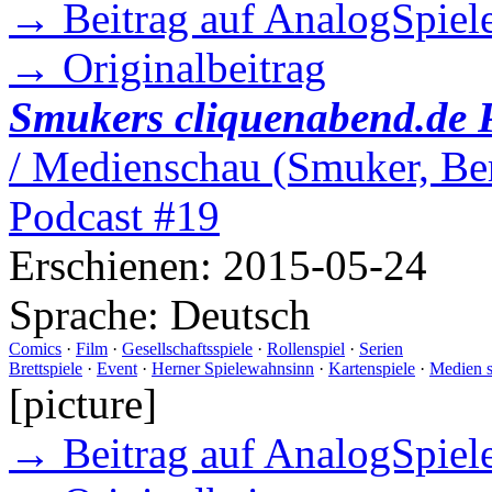
→ Beitrag auf AnalogSpiele
→ Originalbeitrag
Smukers cliquenabend.de 
/ Medienschau (Smuker, Ber
Podcast #19
Erschienen:
2015-05-24
Sprache:
Deutsch
Comics
·
Film
·
Gesellschaftsspiele
·
Rollenspiel
·
Serien
Brettspiele
·
Event
·
Herner Spielewahnsinn
·
Kartenspiele
·
Medien 
[picture]
→ Beitrag auf AnalogSpiele