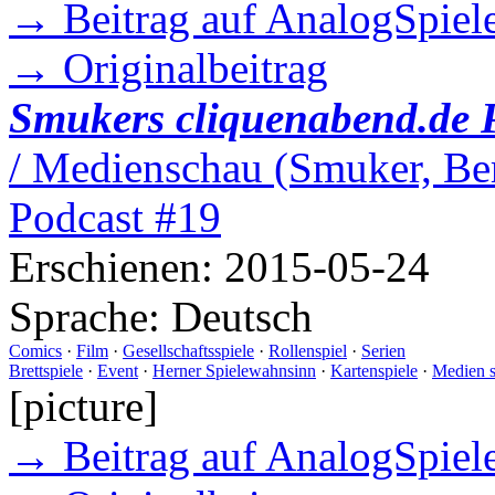
→ Beitrag auf AnalogSpiele
→ Originalbeitrag
Smukers cliquenabend.de 
/ Medienschau (Smuker, Ber
Podcast #19
Erschienen:
2015-05-24
Sprache:
Deutsch
Comics
·
Film
·
Gesellschaftsspiele
·
Rollenspiel
·
Serien
Brettspiele
·
Event
·
Herner Spielewahnsinn
·
Kartenspiele
·
Medien 
[picture]
→ Beitrag auf AnalogSpiele