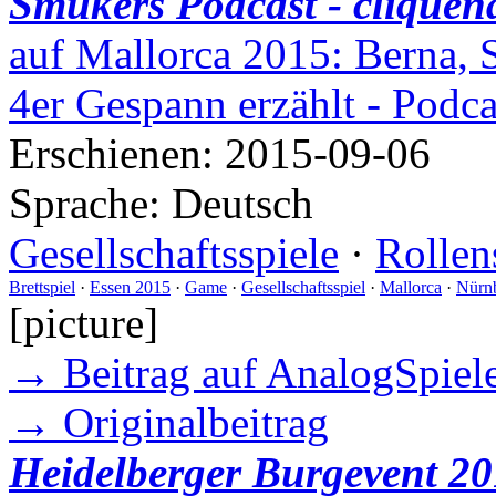
Smukers Podcast - cliquen
auf Mallorca 2015: Berna, 
4er Gespann erzählt - Podc
Erschienen:
2015-09-06
Sprache:
Deutsch
Gesellschaftsspiele
·
Rollen
Brettspiel
·
Essen 2015
·
Game
·
Gesellschaftsspiel
·
Mallorca
·
Nürn
[picture]
→ Beitrag auf AnalogSpiele
→ Originalbeitrag
Heidelberger Burgevent 20