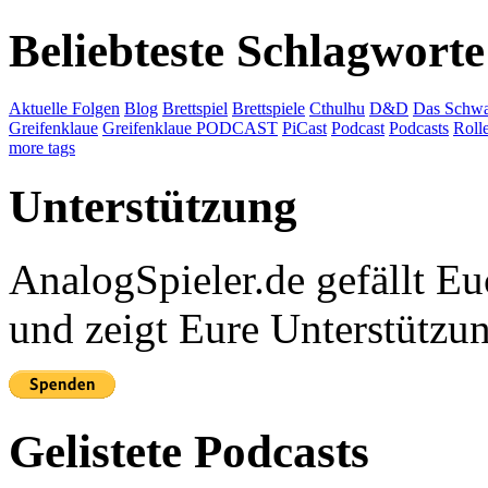
Beliebteste Schlagworte
Aktuelle Folgen
Blog
Brettspiel
Brettspiele
Cthulhu
D&D
Das Schwa
Greifenklaue
Greifenklaue PODCAST
PiCast
Podcast
Podcasts
Roll
more tags
Unterstützung
AnalogSpieler.de gefällt 
und zeigt Eure Unterstützu
Gelistete Podcasts