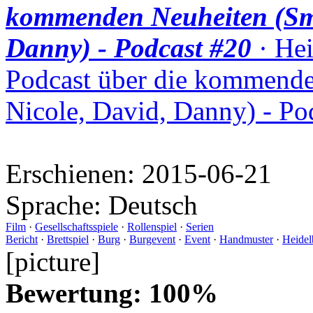
kommenden Neuheiten (Smu
Danny) - Podcast #20
· Hei
Podcast über die kommende
Nicole, David, Danny) - Po
Erschienen:
2015-06-21
Sprache:
Deutsch
Film
·
Gesellschaftsspiele
·
Rollenspiel
·
Serien
Bericht
·
Brettspiel
·
Burg
·
Burgevent
·
Event
·
Handmuster
·
Heidel
[picture]
Bewertung: 100%