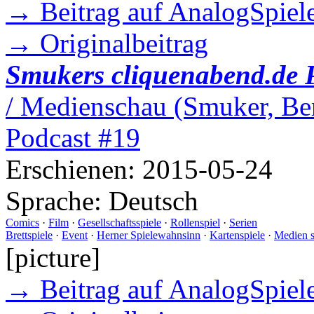
→ Beitrag auf AnalogSpiele
→ Originalbeitrag
Smukers cliquenabend.de 
/ Medienschau (Smuker, Ber
Podcast #19
Erschienen:
2015-05-24
Sprache:
Deutsch
Comics
·
Film
·
Gesellschaftsspiele
·
Rollenspiel
·
Serien
Brettspiele
·
Event
·
Herner Spielewahnsinn
·
Kartenspiele
·
Medien 
[picture]
→ Beitrag auf AnalogSpiele