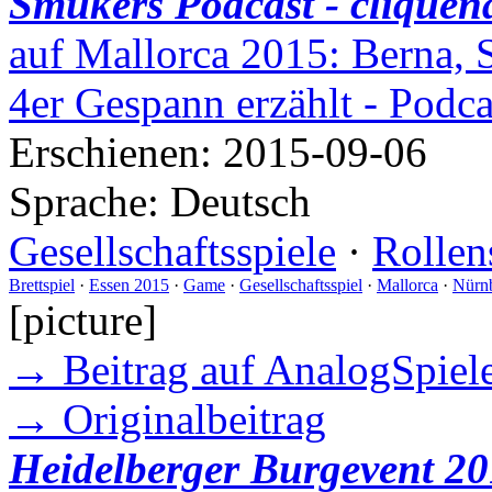
Smukers Podcast - cliquen
auf Mallorca 2015: Berna, 
4er Gespann erzählt - Podc
Erschienen:
2015-09-06
Sprache:
Deutsch
Gesellschaftsspiele
·
Rollen
Brettspiel
·
Essen 2015
·
Game
·
Gesellschaftsspiel
·
Mallorca
·
Nürn
[picture]
→ Beitrag auf AnalogSpiele
→ Originalbeitrag
Heidelberger Burgevent 20