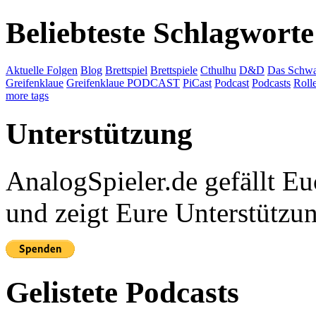
Beliebteste Schlagworte
Aktuelle Folgen
Blog
Brettspiel
Brettspiele
Cthulhu
D&D
Das Schwa
Greifenklaue
Greifenklaue PODCAST
PiCast
Podcast
Podcasts
Roll
more tags
Unterstützung
AnalogSpieler.de gefällt 
und zeigt Eure Unterstützu
Gelistete Podcasts