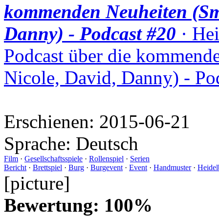
kommenden Neuheiten (Smu
Danny) - Podcast #20
· Hei
Podcast über die kommende
Nicole, David, Danny) - Po
Erschienen:
2015-06-21
Sprache:
Deutsch
Film
·
Gesellschaftsspiele
·
Rollenspiel
·
Serien
Bericht
·
Brettspiel
·
Burg
·
Burgevent
·
Event
·
Handmuster
·
Heidel
[picture]
Bewertung: 100%