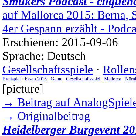
Smukers Podcast - cliquen
auf Mallorca 2015: Berna, 
4er Gespann erzählt - Podc
Erschienen:
2015-09-06
Sprache:
Deutsch
Gesellschaftsspiele
·
Rollen
Brettspiel
·
Essen 2015
·
Game
·
Gesellschaftsspiel
·
Mallorca
·
Nürn
[picture]
→ Beitrag auf AnalogSpiele
→ Originalbeitrag
Heidelberger Burgevent 20