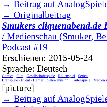
→ Beitrag auf AnalogSpiele
→ Originalbeitrag
Smukers cliquenabend.de 
/ Medienschau (Smuker, Ber
Podcast #19
Erschienen:
2015-05-24
Sprache:
Deutsch
Comics
·
Film
·
Gesellschaftsspiele
·
Rollenspiel
·
Serien
Brettspiele
·
Event
·
Herner Spielewahnsinn
·
Kartenspiele
·
Medien 
[picture]
→ Beitrag auf AnalogSpiele