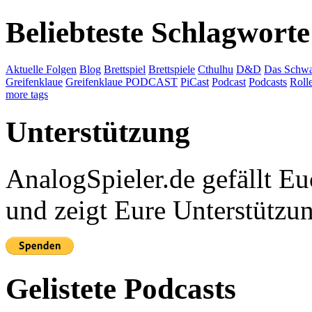
Beliebteste Schlagworte
Aktuelle Folgen
Blog
Brettspiel
Brettspiele
Cthulhu
D&D
Das Schwa
Greifenklaue
Greifenklaue PODCAST
PiCast
Podcast
Podcasts
Roll
more tags
Unterstützung
AnalogSpieler.de gefällt 
und zeigt Eure Unterstützu
Gelistete Podcasts