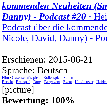
kommenden Neuheiten (Smu
Danny) - Podcast #20
· Hei
Podcast über die kommende
Nicole, David, Danny) - Po
Erschienen:
2015-06-21
Sprache:
Deutsch
Film
·
Gesellschaftsspiele
·
Rollenspiel
·
Serien
Bericht
·
Brettspiel
·
Burg
·
Burgevent
·
Event
·
Handmuster
·
Heidel
[picture]
Bewertung: 100%