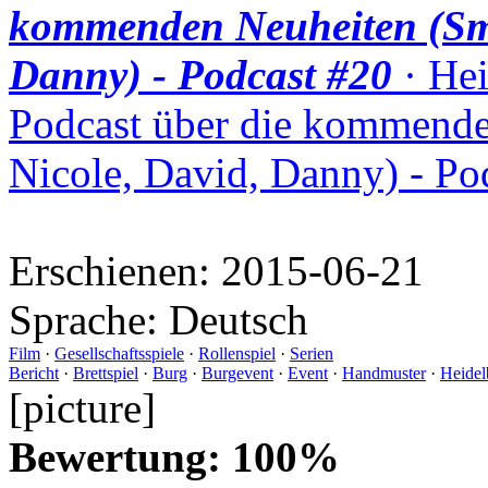
kommenden Neuheiten (Smu
Danny) - Podcast #20
· Hei
Podcast über die kommende
Nicole, David, Danny) - Po
Erschienen:
2015-06-21
Sprache:
Deutsch
Film
·
Gesellschaftsspiele
·
Rollenspiel
·
Serien
Bericht
·
Brettspiel
·
Burg
·
Burgevent
·
Event
·
Handmuster
·
Heidel
[picture]
Bewertung: 100%