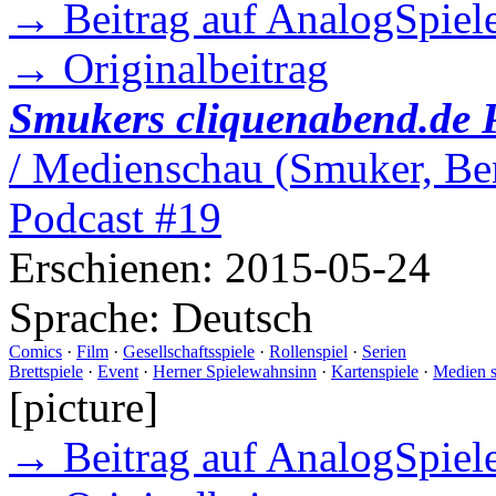
→ Beitrag auf AnalogSpiele
→ Originalbeitrag
Smukers cliquenabend.de 
/ Medienschau (Smuker, Ber
Podcast #19
Erschienen:
2015-05-24
Sprache:
Deutsch
Comics
·
Film
·
Gesellschaftsspiele
·
Rollenspiel
·
Serien
Brettspiele
·
Event
·
Herner Spielewahnsinn
·
Kartenspiele
·
Medien 
[picture]
→ Beitrag auf AnalogSpiele