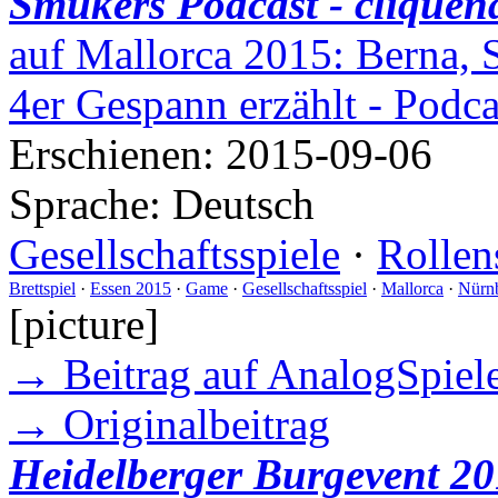
Smukers Podcast - cliquen
auf Mallorca 2015: Berna, 
4er Gespann erzählt - Podc
Erschienen:
2015-09-06
Sprache:
Deutsch
Gesellschaftsspiele
·
Rollen
Brettspiel
·
Essen 2015
·
Game
·
Gesellschaftsspiel
·
Mallorca
·
Nürn
[picture]
→ Beitrag auf AnalogSpiele
→ Originalbeitrag
Heidelberger Burgevent 20