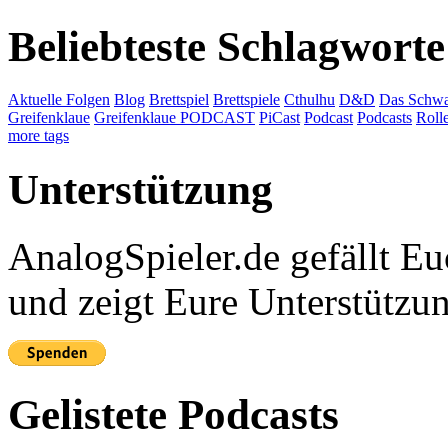
Beliebteste Schlagworte
Aktuelle Folgen
Blog
Brettspiel
Brettspiele
Cthulhu
D&D
Das Schwa
Greifenklaue
Greifenklaue PODCAST
PiCast
Podcast
Podcasts
Roll
more tags
Unterstützung
AnalogSpieler.de gefällt 
und zeigt Eure Unterstützu
Gelistete Podcasts