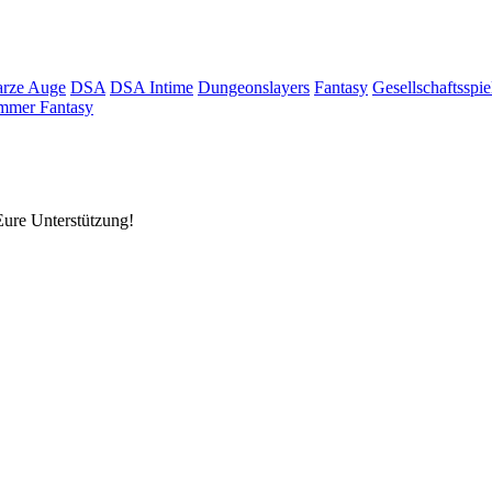
rze Auge
DSA
DSA Intime
Dungeonslayers
Fantasy
Gesellschaftsspie
mmer Fantasy
Eure Unterstützung!