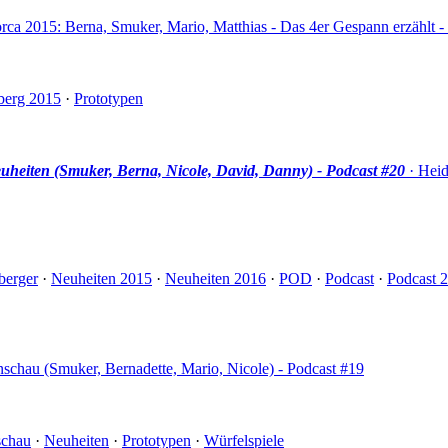
orca 2015: Berna, Smuker, Mario, Matthias - Das 4er Gespann erzählt -
berg 2015
·
Prototypen
heiten (Smuker, Berna, Nicole, David, Danny) - Podcast #20
· Heid
berger
·
Neuheiten 2015
·
Neuheiten 2016
·
POD
·
Podcast
·
Podcast 
schau (Smuker, Bernadette, Mario, Nicole) - Podcast #19
schau
·
Neuheiten
·
Prototypen
·
Würfelspiele