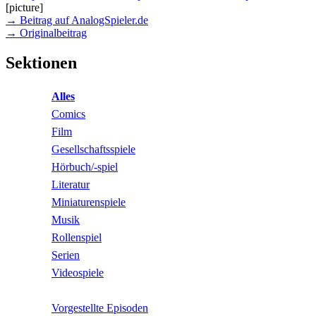
[picture]
→ Beitrag auf AnalogSpieler.de
→ Originalbeitrag
Sektionen
Alles
Comics
Film
Gesellschaftsspiele
Hörbuch/-spiel
Literatur
Miniaturenspiele
Musik
Rollenspiel
Serien
Videospiele
Vorgestellte Episoden