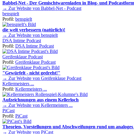
Babbel-Net - Der Gemischtwarenladen in Blog- und Podcastform
→ Zur Website von Babbel-Net - Podcast
benspielt
Profil:
benspielt
die welt verbessern (natürlich)!
→ Zur Website von benspielt
DSA Intime Podcast
Profil:
DSA Intime Podcast
Greifenklaue Podcast
Profil:
Greifenklaue Podcast
"Gewürfelt - nicht gedreht!"
→ Zur Website von Greifenklaue Podcast
Kellermeisters ...
Profil:
Kellermeisters ...
Aufzeichnungen aus einem Kellerloch
→ Zur Website von Kellermeisters ...
PiCast
Profil:
PiCast
Theorien, Vorstellungen und Abschweifungen rund um analoges 
→ Zur Website von PiCast