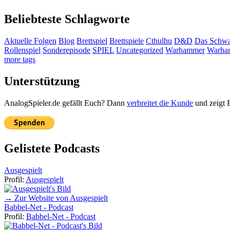
Beliebteste Schlagworte
Aktuelle Folgen
Blog
Brettspiel
Brettspiele
Cthulhu
D&D
Das Schwa
Rollenspiel
Sonderepisode
SPIEL
Uncategorized
Warhammer
Warha
more tags
Unterstützung
AnalogSpieler.de gefällt Euch? Dann
verbreitet die Kunde
und zeigt 
Gelistete Podcasts
Ausgespielt
Profil:
Ausgespielt
→ Zur Website von Ausgespielt
Babbel-Net - Podcast
Profil:
Babbel-Net - Podcast