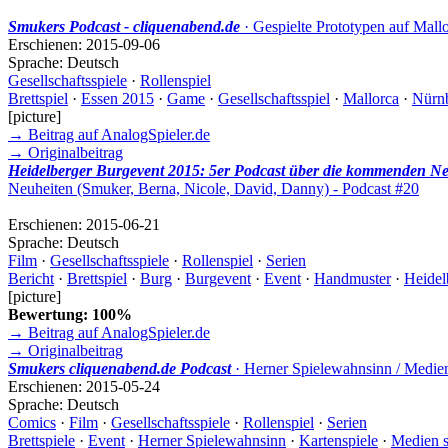
Smukers Podcast - cliquenabend.de
· Gespielte Prototypen auf Mall
Erschienen:
2015-09-06
Sprache:
Deutsch
Gesellschaftsspiele
·
Rollenspiel
Brettspiel
·
Essen 2015
·
Game
·
Gesellschaftsspiel
·
Mallorca
·
Nürn
[picture]
→ Beitrag auf AnalogSpieler.de
→ Originalbeitrag
Heidelberger Burgevent 2015: 5er Podcast über die kommenden Neu
Neuheiten (Smuker, Berna, Nicole, David, Danny) - Podcast #20
Erschienen:
2015-06-21
Sprache:
Deutsch
Film
·
Gesellschaftsspiele
·
Rollenspiel
·
Serien
Bericht
·
Brettspiel
·
Burg
·
Burgevent
·
Event
·
Handmuster
·
Heidel
[picture]
Bewertung: 100%
→ Beitrag auf AnalogSpieler.de
→ Originalbeitrag
Smukers cliquenabend.de Podcast
· Herner Spielewahnsinn / Medien
Erschienen:
2015-05-24
Sprache:
Deutsch
Comics
·
Film
·
Gesellschaftsspiele
·
Rollenspiel
·
Serien
Brettspiele
·
Event
·
Herner Spielewahnsinn
·
Kartenspiele
·
Medien 