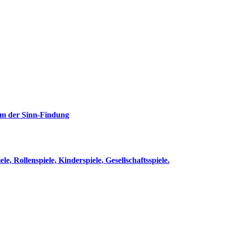
rm der Sinn-Findung
le, Rollenspiele, Kinderspiele, Gesellschaftsspiele.