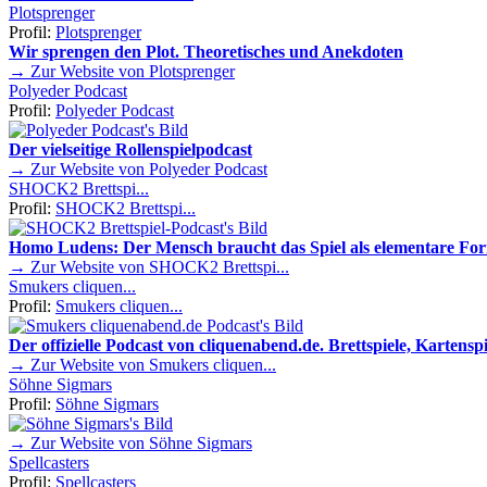
Plotsprenger
Profil:
Plotsprenger
Wir sprengen den Plot. Theoretisches und Anekdoten
→ Zur Website von Plotsprenger
Polyeder Podcast
Profil:
Polyeder Podcast
Der vielseitige Rollenspielpodcast
→ Zur Website von Polyeder Podcast
SHOCK2 Brettspi...
Profil:
SHOCK2 Brettspi...
Homo Ludens: Der Mensch braucht das Spiel als elementare Fo
→ Zur Website von SHOCK2 Brettspi...
Smukers cliquen...
Profil:
Smukers cliquen...
Der offizielle Podcast von cliquenabend.de. Brettspiele, Kartenspie
→ Zur Website von Smukers cliquen...
Söhne Sigmars
Profil:
Söhne Sigmars
→ Zur Website von Söhne Sigmars
Spellcasters
Profil:
Spellcasters