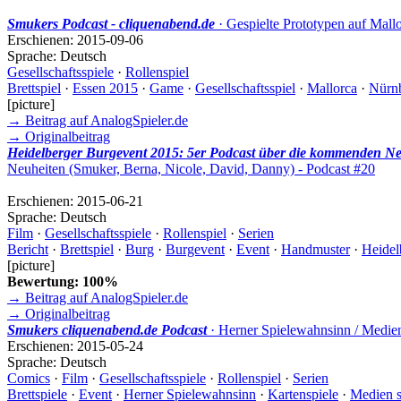
Smukers Podcast - cliquenabend.de
· Gespielte Prototypen auf Mall
Erschienen:
2015-09-06
Sprache:
Deutsch
Gesellschaftsspiele
·
Rollenspiel
Brettspiel
·
Essen 2015
·
Game
·
Gesellschaftsspiel
·
Mallorca
·
Nürn
[picture]
→ Beitrag auf AnalogSpieler.de
→ Originalbeitrag
Heidelberger Burgevent 2015: 5er Podcast über die kommenden Neu
Neuheiten (Smuker, Berna, Nicole, David, Danny) - Podcast #20
Erschienen:
2015-06-21
Sprache:
Deutsch
Film
·
Gesellschaftsspiele
·
Rollenspiel
·
Serien
Bericht
·
Brettspiel
·
Burg
·
Burgevent
·
Event
·
Handmuster
·
Heidel
[picture]
Bewertung: 100%
→ Beitrag auf AnalogSpieler.de
→ Originalbeitrag
Smukers cliquenabend.de Podcast
· Herner Spielewahnsinn / Medien
Erschienen:
2015-05-24
Sprache:
Deutsch
Comics
·
Film
·
Gesellschaftsspiele
·
Rollenspiel
·
Serien
Brettspiele
·
Event
·
Herner Spielewahnsinn
·
Kartenspiele
·
Medien 