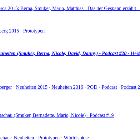
orca 2015: Berna, Smuker, Mario, Matthias - Das 4er Gespann erzählt -
berg 2015
·
Prototypen
heiten (Smuker, Berna, Nicole, David, Danny) - Podcast #20
· Heid
berger
·
Neuheiten 2015
·
Neuheiten 2016
·
POD
·
Podcast
·
Podcast 
schau (Smuker, Bernadette, Mario, Nicole) - Podcast #19
schau
·
Neuheiten
·
Prototypen
·
Würfelspiele