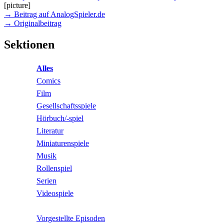
[picture]
→ Beitrag auf AnalogSpieler.de
→ Originalbeitrag
Sektionen
Alles
Comics
Film
Gesellschaftsspiele
Hörbuch/-spiel
Literatur
Miniaturenspiele
Musik
Rollenspiel
Serien
Videospiele
Vorgestellte Episoden