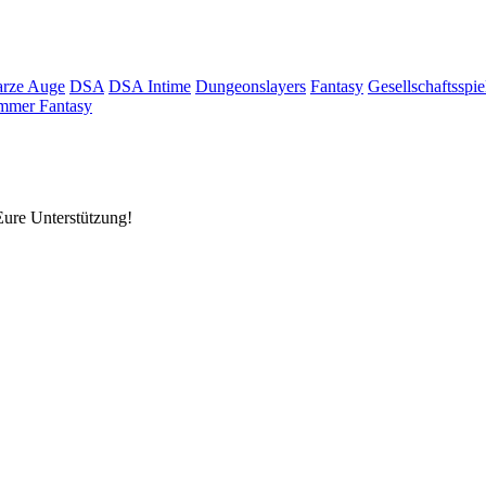
rze Auge
DSA
DSA Intime
Dungeonslayers
Fantasy
Gesellschaftsspie
mmer Fantasy
Eure Unterstützung!