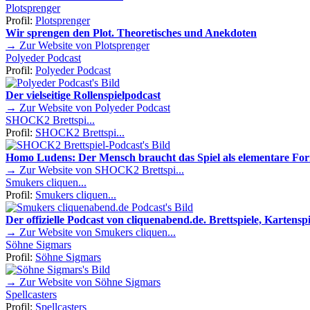
Plotsprenger
Profil:
Plotsprenger
Wir sprengen den Plot. Theoretisches und Anekdoten
→ Zur Website von Plotsprenger
Polyeder Podcast
Profil:
Polyeder Podcast
Der vielseitige Rollenspielpodcast
→ Zur Website von Polyeder Podcast
SHOCK2 Brettspi...
Profil:
SHOCK2 Brettspi...
Homo Ludens: Der Mensch braucht das Spiel als elementare Fo
→ Zur Website von SHOCK2 Brettspi...
Smukers cliquen...
Profil:
Smukers cliquen...
Der offizielle Podcast von cliquenabend.de. Brettspiele, Kartenspie
→ Zur Website von Smukers cliquen...
Söhne Sigmars
Profil:
Söhne Sigmars
→ Zur Website von Söhne Sigmars
Spellcasters
Profil:
Spellcasters