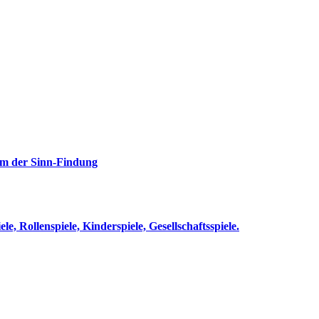
rm der Sinn-Findung
le, Rollenspiele, Kinderspiele, Gesellschaftsspiele.