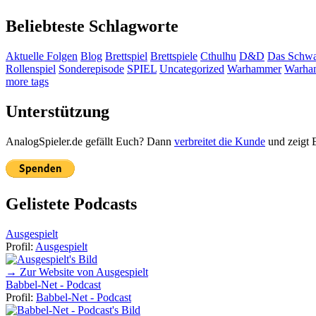
Beliebteste Schlagworte
Aktuelle Folgen
Blog
Brettspiel
Brettspiele
Cthulhu
D&D
Das Schwa
Rollenspiel
Sonderepisode
SPIEL
Uncategorized
Warhammer
Warha
more tags
Unterstützung
AnalogSpieler.de gefällt Euch? Dann
verbreitet die Kunde
und zeigt 
Gelistete Podcasts
Ausgespielt
Profil:
Ausgespielt
→ Zur Website von Ausgespielt
Babbel-Net - Podcast
Profil:
Babbel-Net - Podcast