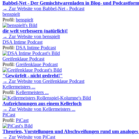
Babbel-Net - Der Gemischtwarenladen in Blog- und Podcastform
→ Zur Website von Babbel-Net - Podcast
benspielt
Profil:
benspielt
die welt verbessern (natürlich)!
→ Zur Website von benspielt
DSA Intime Podcast
Profil:
DSA Intime Podcast
Greifenklaue Podcast
Profil:
Greifenklaue Podcast
"Gewürfelt - nicht gedreht!"
→ Zur Website von Greifenklaue Podcast
Kellermeisters ...
Profil:
Kellermeisters ...
Aufzeichnungen aus einem Kellerloch
→ Zur Website von Kellermeisters ...
PiCast
Profil:
PiCast
Theorien, Vorstellungen und Abschweifungen rund um analoges 
→ Zur Website von PiCast