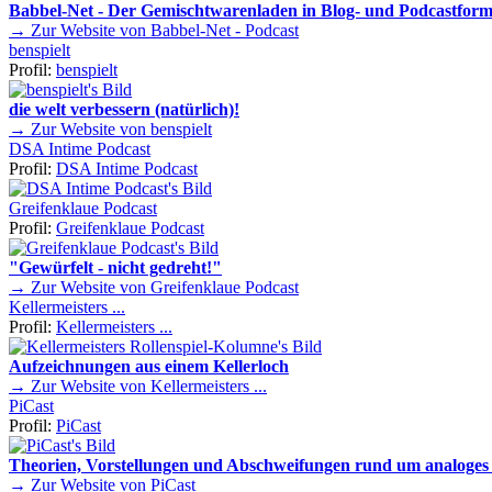
Babbel-Net - Der Gemischtwarenladen in Blog- und Podcastform
→ Zur Website von Babbel-Net - Podcast
benspielt
Profil:
benspielt
die welt verbessern (natürlich)!
→ Zur Website von benspielt
DSA Intime Podcast
Profil:
DSA Intime Podcast
Greifenklaue Podcast
Profil:
Greifenklaue Podcast
"Gewürfelt - nicht gedreht!"
→ Zur Website von Greifenklaue Podcast
Kellermeisters ...
Profil:
Kellermeisters ...
Aufzeichnungen aus einem Kellerloch
→ Zur Website von Kellermeisters ...
PiCast
Profil:
PiCast
Theorien, Vorstellungen und Abschweifungen rund um analoges 
→ Zur Website von PiCast