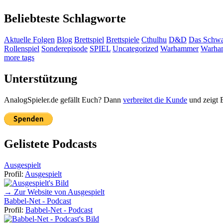
Beliebteste Schlagworte
Aktuelle Folgen
Blog
Brettspiel
Brettspiele
Cthulhu
D&D
Das Schwa
Rollenspiel
Sonderepisode
SPIEL
Uncategorized
Warhammer
Warha
more tags
Unterstützung
AnalogSpieler.de gefällt Euch? Dann
verbreitet die Kunde
und zeigt 
Gelistete Podcasts
Ausgespielt
Profil:
Ausgespielt
→ Zur Website von Ausgespielt
Babbel-Net - Podcast
Profil:
Babbel-Net - Podcast