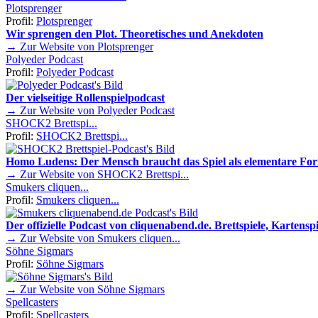
Plotsprenger
Profil:
Plotsprenger
Wir sprengen den Plot. Theoretisches und Anekdoten
→ Zur Website von Plotsprenger
Polyeder Podcast
Profil:
Polyeder Podcast
Der vielseitige Rollenspielpodcast
→ Zur Website von Polyeder Podcast
SHOCK2 Brettspi...
Profil:
SHOCK2 Brettspi...
Homo Ludens: Der Mensch braucht das Spiel als elementare Fo
→ Zur Website von SHOCK2 Brettspi...
Smukers cliquen...
Profil:
Smukers cliquen...
Der offizielle Podcast von cliquenabend.de. Brettspiele, Kartenspie
→ Zur Website von Smukers cliquen...
Söhne Sigmars
Profil:
Söhne Sigmars
→ Zur Website von Söhne Sigmars
Spellcasters
Profil:
Spellcasters